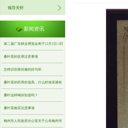
领导关怀
新闻资讯
第二届广东林业博览会将于12月1日-3日
在梅州世界客商中心举办
桑叶茶的饮用注意事项
怎样识别蚕丝被的好与坏
桑叶茶的药用价值高，什么时候采摘有
诀窍，桑叶茶制作
桑叶这样喝你知道吗？
桑叶茶购买注意事项
梅州市人民政府办公室关于公布梅州市