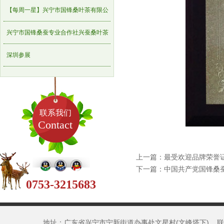
重点农业龙头企业名单的通知
【每周一星】兴宁市国锋桑叶茶有限公
司
兴宁市国锋桑蚕专业合作社兴蚕桑叶茶
获国家专利认证
深圳参展
联系我们
Contact
上一篇：
最受欢迎品牌荣誉
下一篇：
中国共产党国锋桑
0753-3215683
地址：广东省兴宁市宁新街道办事处文星村(文峰塔下) 联系人：刘先生