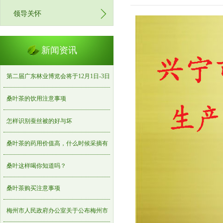
领导关怀
新闻资讯
第二届广东林业博览会将于12月1日-3日
在梅州世界客商中心举办
桑叶茶的饮用注意事项
怎样识别蚕丝被的好与坏
桑叶茶的药用价值高，什么时候采摘有
诀窍，桑叶茶制作
桑叶这样喝你知道吗？
桑叶茶购买注意事项
梅州市人民政府办公室关于公布梅州市