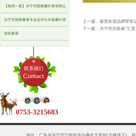
重点农业龙头企业名单的通知
【每周一星】兴宁市国锋桑叶茶有限公
司
兴宁市国锋桑蚕专业合作社兴蚕桑叶茶
上一篇：
最受欢迎品牌荣誉
下一篇：
兴宁市庆新春“汇景
获国家专利认证
深圳参展
联系我们
Contact
0753-3215683
地址：广东省兴宁市宁新街道办事处文星村(文峰塔下) 联系人：刘先生