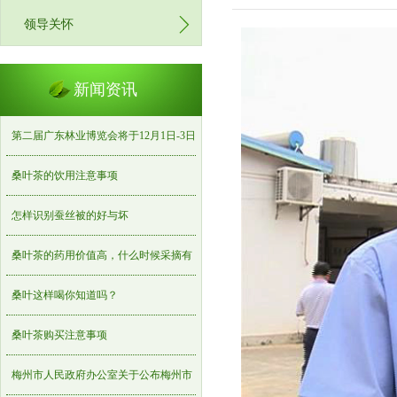
领导关怀
新闻资讯
第二届广东林业博览会将于12月1日-3日
在梅州世界客商中心举办
桑叶茶的饮用注意事项
怎样识别蚕丝被的好与坏
桑叶茶的药用价值高，什么时候采摘有
诀窍，桑叶茶制作
桑叶这样喝你知道吗？
桑叶茶购买注意事项
梅州市人民政府办公室关于公布梅州市