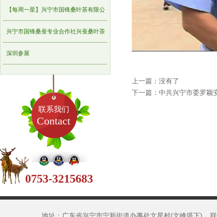
重点农业龙头企业名单的通知
【每周一星】兴宁市国锋桑叶茶有限公
司
兴宁市国锋桑蚕专业合作社兴蚕桑叶茶
获国家专利认证
深圳参展
上一篇：没有了
下一篇：
中共兴宁市委罗颖
联系我们
Contact
0753-3215683
地址：广东省兴宁市宁新街道办事处文星村(文峰塔下) 联系人：刘先生